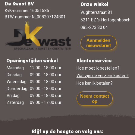
De Kwast BV
Onze winkel
KvK-nummer 16051585
Vughterstraat 81
BTW-nummer NL008207124B01
5211 EZ 's-Hertogenbosch
085-273 30 04
Aanmelden
nieuwsbrief
Openingstijden winkel
Klantenservice
Maandag
12.00 - 18.00 uur
Hoe moet ik bestellen?
Dinsdag
09.00 - 18.00 uur
Wat zijn de verzendkosten?
Woensdag
09.00 - 18.00 uur
Hoe kan ik betalen?
Donderdag
09.00 - 18.00 uur
Vrijdag
09.00 - 18.00 uur
Neem contact
op
Zaterdag
09.00 - 17.00 uur
Blijf op de hoogte en volg ons: