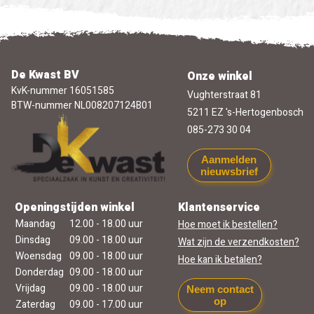
De Kwast BV
Onze winkel
KvK-nummer 16051585
Vughterstraat 81
BTW-nummer NL008207124B01
5211 EZ 's-Hertogenbosch
085-273 30 04
Aanmelden
nieuwsbrief
Openingstijden winkel
Klantenservice
Maandag
12.00 - 18.00 uur
Hoe moet ik bestellen?
Dinsdag
09.00 - 18.00 uur
Wat zijn de verzendkosten?
Woensdag
09.00 - 18.00 uur
Hoe kan ik betalen?
Donderdag
09.00 - 18.00 uur
Vrijdag
09.00 - 18.00 uur
Neem contact
op
Zaterdag
09.00 - 17.00 uur