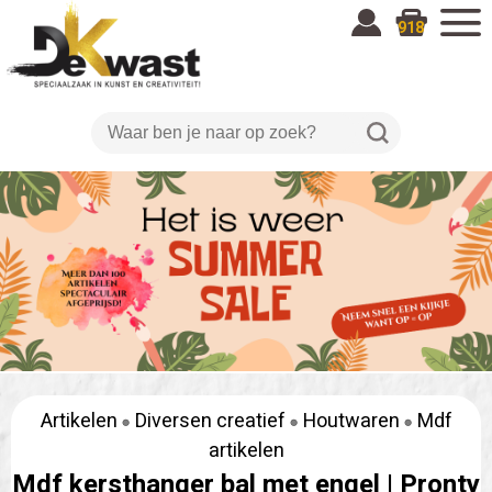
918
Artikelen
Diversen creatief
Houtwaren
Mdf
artikelen
Mdf kersthanger bal met engel |
Pronty