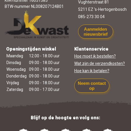
KvK-nummer 16051585
Vughterstraat 81
BTW-nummer NL008207124B01
5211 EZ 's-Hertogenbosch
085-273 30 04
Aanmelden
nieuwsbrief
Openingstijden winkel
Klantenservice
Maandag
12.00 - 18.00 uur
Hoe moet ik bestellen?
Dinsdag
09.00 - 18.00 uur
Wat zijn de verzendkosten?
Woensdag
09.00 - 18.00 uur
Hoe kan ik betalen?
Donderdag
09.00 - 18.00 uur
Vrijdag
09.00 - 18.00 uur
Neem contact
op
Zaterdag
09.00 - 17.00 uur
Blijf op de hoogte en volg ons: