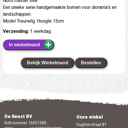
Noch master tree
Een unieke serie handgemaakte bomen voor diorama's en
landschappen.
Model Treurwilg. Hoogte 15cm
Verzending:
1 werkdag
In winkelmand
Bekijk Winkelmand
Bestellen
De Kwast BV
Onze winkel
KvK-nummer 16051585
Vughterstraat 81