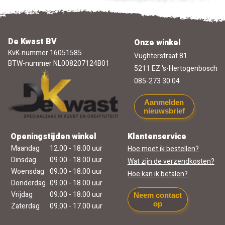
De Kwast BV
Onze winkel
KvK-nummer 16051585
Vughterstraat 81
BTW-nummer NL008207124B01
5211 EZ 's-Hertogenbosch
085-273 30 04
Aanmelden
nieuwsbrief
Openingstijden winkel
Klantenservice
Maandag
12.00 - 18.00 uur
Hoe moet ik bestellen?
Dinsdag
09.00 - 18.00 uur
Wat zijn de verzendkosten?
Woensdag
09.00 - 18.00 uur
Hoe kan ik betalen?
Donderdag
09.00 - 18.00 uur
Vrijdag
09.00 - 18.00 uur
Neem contact
op
Zaterdag
09.00 - 17.00 uur