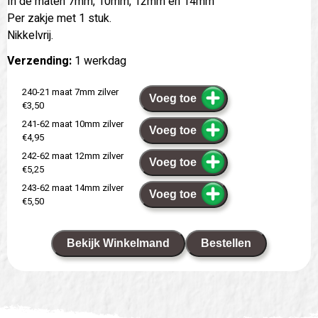
In de maten 7mm, 10mm, 12mm en 14mm
Per zakje met 1 stuk.
Nikkelvrij.
Verzending:
1 werkdag
240-21 maat 7mm zilver
Voeg toe
€3,50
241-62 maat 10mm zilver
Voeg toe
€4,95
242-62 maat 12mm zilver
Voeg toe
€5,25
243-62 maat 14mm zilver
Voeg toe
€5,50
Bekijk Winkelmand
Bestellen