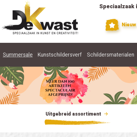
Speciaalzaak i
Nieuw
Summersale
Kunstschildersverf
Schildersmaterialen
Uitgebreid assortiment