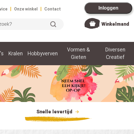
|
|
Inloggen
vice
Onze winkel
Contact
Winkelmand
Vormen &
Diversen
's
Kralen
Hobbyverven
Gieten
Creatief
Snelle levertijd