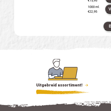
€15,95
1000 ml.
V
€22,95
B
Uitgebreid assortiment!