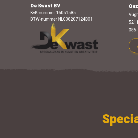
De Kwast BV
Onz
KvK-nummer 16051585
Vugh
BTW-nummer NL008207124B01
5211
085-
Specia