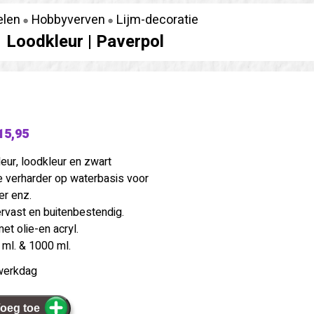
elen
Hobbyverven
Lijm-decoratie
Loodkleur |
Paverpol
15,95
eur, loodkleur en zwart
ke verharder op waterbasis voor
eer enz.
rvast en buitenbestendig.
et olie-en acryl.
 ml. & 1000 ml.
werkdag
oeg toe