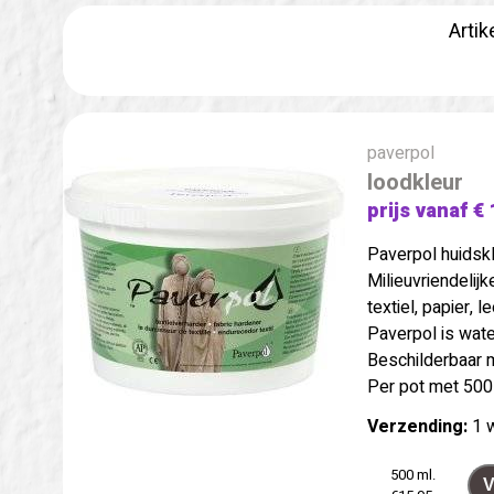
Artik
paverpol
loodkleur
prijs vanaf € 
Paverpol huidskl
Milieuvriendelij
textiel, papier, l
Paverpol is wate
Beschilderbaar m
Per pot met 500
Verzending:
1 
500 ml.
V