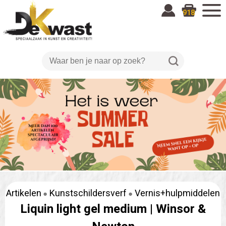
918
Artikelen
Kunstschildersverf
Vernis+hulpmiddelen
Liquin light gel medium |
Winsor &