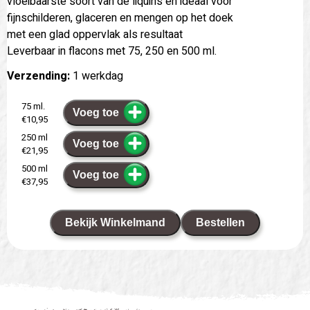
vloeibaarste soort van de liquins en ideaal voor
fijnschilderen, glaceren en mengen op het doek
met een glad oppervlak als resultaat
Leverbaar in flacons met 75, 250 en 500 ml.
Verzending:
1 werkdag
75 ml.
Voeg toe
€10,95
250 ml
Voeg toe
€21,95
500 ml
Voeg toe
€37,95
Bekijk Winkelmand
Bestellen