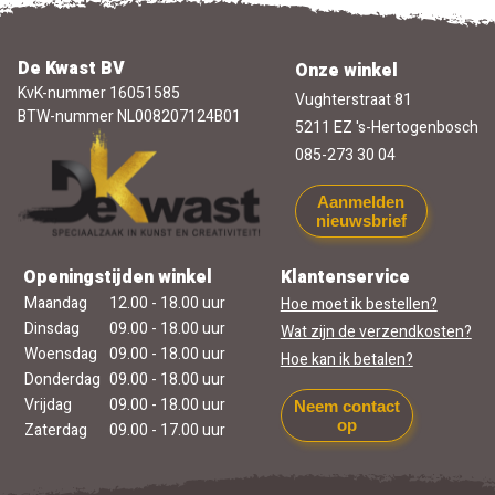
De Kwast BV
Onze winkel
KvK-nummer 16051585
Vughterstraat 81
BTW-nummer NL008207124B01
5211 EZ 's-Hertogenbosch
085-273 30 04
Aanmelden
nieuwsbrief
Openingstijden winkel
Klantenservice
Maandag
12.00 - 18.00 uur
Hoe moet ik bestellen?
Dinsdag
09.00 - 18.00 uur
Wat zijn de verzendkosten?
Woensdag
09.00 - 18.00 uur
Hoe kan ik betalen?
Donderdag
09.00 - 18.00 uur
Vrijdag
09.00 - 18.00 uur
Neem contact
op
Zaterdag
09.00 - 17.00 uur