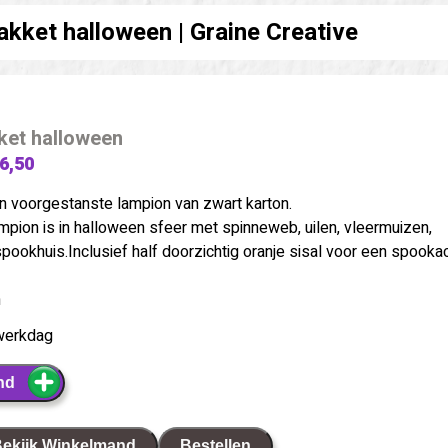
akket halloween |
Graine Creative
ket halloween
 6,50
n voorgestanste lampion van zwart karton.
mpion is in halloween sfeer met spinneweb, uilen, vleermuizen,
okhuis.Inclusief half doorzichtig oranje sisal voor een spooka
m
werkdag
nd
ekijk Winkelmand
Bestellen