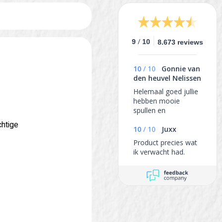
/
9
10
8.673 reviews
10
/
10
Gonnie van
den heuvel Nelissen
Helemaal goed jullie
hebben mooie
spullen en
aanbiedingen ,ook
chtige
wat ik besteld heb is
10
/
10
Juxx
netjes afgeleverd 👍
Product precies wat
ik verwacht had.