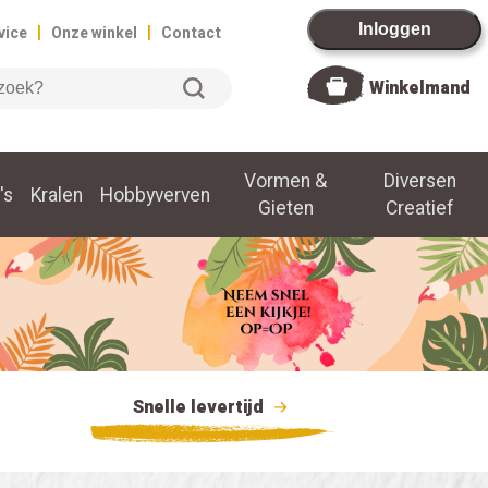
|
|
Inloggen
vice
Onze winkel
Contact
Winkelmand
Vormen &
Diversen
's
Kralen
Hobbyverven
Gieten
Creatief
Snelle levertijd