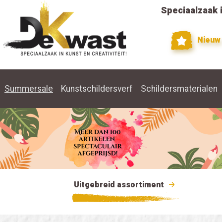
Speciaalzaak i
Nieuw
Summersale
Kunstschildersverf
Schildersmaterialen
Uitgebreid assortiment