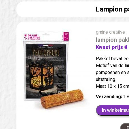
Lampion p
graine creative
lampion pak
Kwast prijs €
Pakket bevat ee
Motief van de la
pompoenen en spo
uitstraling.
Maat 10 x 15 c
Verzending:
1 
In winkelma
B