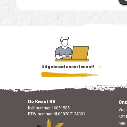
Uitgebreid assortiment!
De Kwast BV
Onz
KvK-nummer 16051585
Vugh
BTW-nummer NL008207124B01
5211
085-