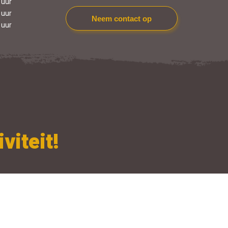
 uur
 uur
Neem contact op
 uur
viteit!