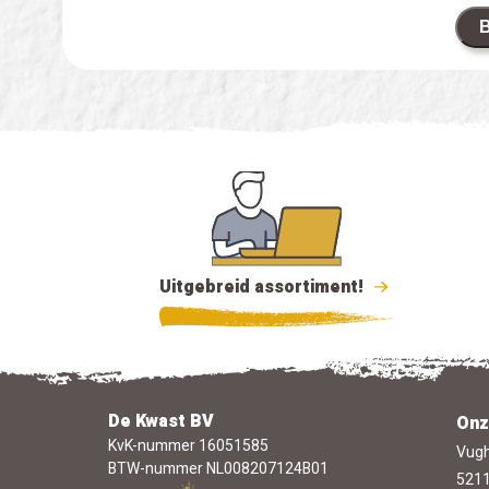
B
Uitgebreid assortiment!
De Kwast BV
Onz
KvK-nummer 16051585
Vugh
BTW-nummer NL008207124B01
5211