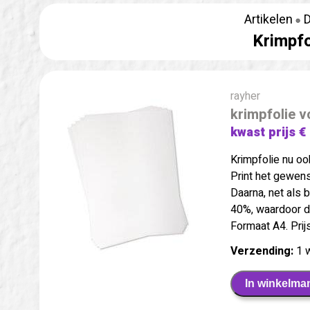
Artikelen
D
Krimpfol
rayher
krimpfolie vo
kwast prijs €
Krimpfolie nu ook
Print het gewens
Daarna, net als b
40%, waardoor de
Formaat A4. Prij
Verzending:
1 
In winkelma