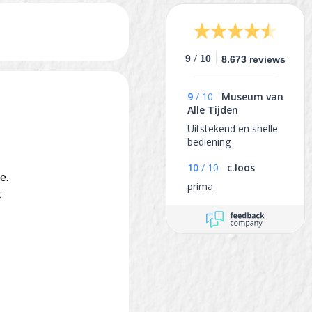
/
9
10
8.673 reviews
9
/
10
Museum van
Alle Tijden
Uitstekend en snelle
bediening
10
/
10
c.loos
e.
prima
t