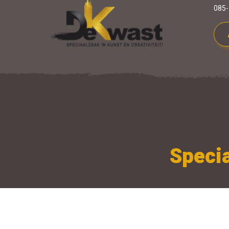
085-
Specia