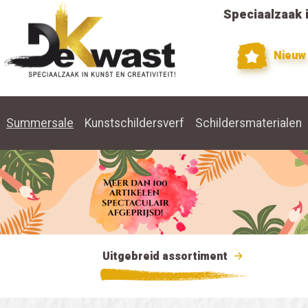
Speciaalzaak i
Nieuw
Summersale
Kunstschildersverf
Schildersmaterialen
Uitgebreid assortiment