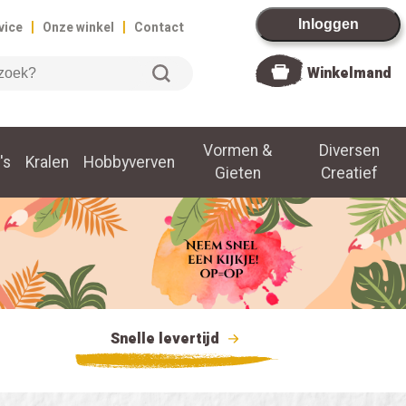
|
|
Inloggen
vice
Onze winkel
Contact
Winkelmand
Vormen &
Diversen
's
Kralen
Hobbyverven
Gieten
Creatief
Snelle levertijd