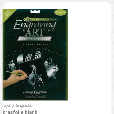
royal & langnickel
krasfolie blank