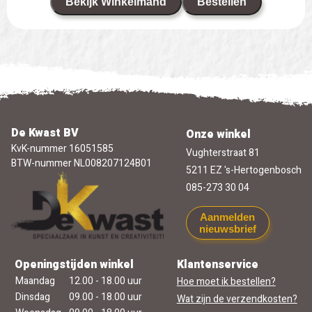
Bekijk Winkelmand
Bestellen
De Kwast BV
Onze winkel
KvK-nummer 16051585
Vughterstraat 81
BTW-nummer NL008207124B01
5211 EZ 's-Hertogenbosch
085-273 30 04
Aanmelden
nieuwsbrief
Openingstijden winkel
Klantenservice
Maandag
12.00 - 18.00 uur
Hoe moet ik bestellen?
Dinsdag
09.00 - 18.00 uur
Wat zijn de verzendkosten?