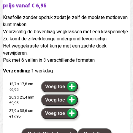
prijs vanaf € 6,95
Krasfolie zonder opdruk zodat je zelf de mooiste motioeven
kunt maken.
Voorzichtig de bovenlaag wegkrassen met een kraspennetje.
Zo komt de zilverkleurige ondergrond tevoorschijn.
Het weggekraste stof kun je met een zachte doek
verwijderen.
Pak met 6 vellen in 3 verschillende formaten
Verzending:
1 werkdag
12,7 x 17,8 cm
Voeg toe
€6,95
20,3 x 25,4 mm
Voeg toe
€9,95
27,9 x 35,6 cm
Voeg toe
€17,95