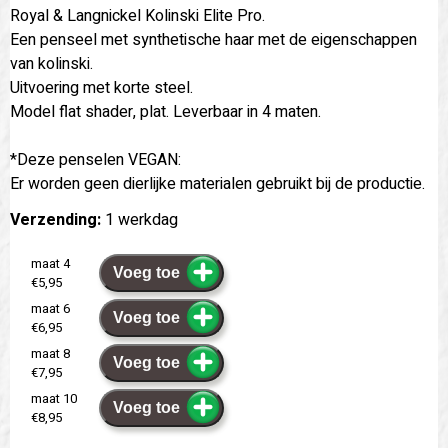
Royal & Langnickel Kolinski Elite Pro.
Een penseel met synthetische haar met de eigenschappen
van kolinski.
Uitvoering met korte steel.
Model flat shader, plat. Leverbaar in 4 maten.
*Deze penselen VEGAN:
Er worden geen dierlijke materialen gebruikt bij de productie.
Verzending:
1 werkdag
maat 4
Voeg toe
€5,95
maat 6
Voeg toe
€6,95
maat 8
Voeg toe
€7,95
maat 10
Voeg toe
€8,95