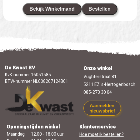
Bekijk Winkelmand
Bestellen
De Kwast BV
Onze winkel
KvK-nummer 16051585
Vughterstraat 81
BTW-nummer NL008207124B01
5211 EZ 's-Hertogenbosch
085-273 30 04
Aanmelden
nieuwsbrief
Openingstijden winkel
Klantenservice
Maandag
12.00 - 18.00 uur
Hoe moet ik bestellen?