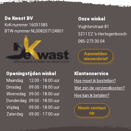
De Kwast BV
Onze winkel
KvK-nummer 16051585
Vughterstraat 81
BTW-nummer NL008207124B01
5211 EZ 's-Hertogenbosch
085-273 30 04
Aanmelden
nieuwsbrief
Openingstijden winkel
Klantenservice
Maandag
12.00 - 18.00 uur
Hoe moet ik bestellen?
Dinsdag
09.00 - 18.00 uur
Wat zijn de verzendkosten?
Woensdag
09.00 - 18.00 uur
Hoe kan ik betalen?
Donderdag
09.00 - 18.00 uur
Vrijdag
09.00 - 18.00 uur
Neem contact
op
Zaterdag
09.00 - 17.00 uur