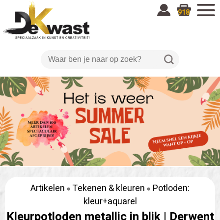
918
Artikelen
Tekenen & kleuren
Potloden:
kleur+aquarel
Kleurpotloden metallic in blik |
Derwent