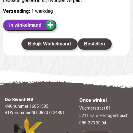
cadeaus geheel in stijl worden verpakt.
Verzending:
1 werkdag
In winkelmand
Bekijk Winkelmand
Bestellen
De Kwast BV
Onze winkel
KvK-nummer 16051585
Vughterstraat 81
BTW-nummer NL008207124B01
5211 EZ 's-Hertogenbosch
085-273 30 04