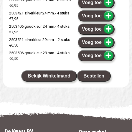
Voeg toe
€6,95
2503421 zilverkleur 24 mm.- 4 stuks
Voeg toe
€7,95
2503406 goudkleur 24 mm.- 4 stuks
Voeg toe
€7,95
2503521 zilverkleur 29 mm. - 2 stuks
Voeg toe
€6,50
2503506 goudkleur 29 mm.- 4 stuks
Voeg toe
€6,50
Bekijk Winkelmand
Bestellen
De Kwast BV
Onze winkel