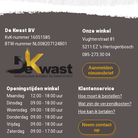
De Kwast BV
Onze winkel
KvK-nummer 16051585
Vughterstraat 81
BTW-nummer NL008207124B01
5211 EZ 's-Hertogenbosch
085-273 30 04
Aanmelden
nieuwsbrief
Openingstijden winkel
Klantenservice
Maandag
12.00 - 18.00 uur
Hoe moet ik bestellen?
Dinsdag
09.00 - 18.00 uur
Wat zijn de verzendkosten?
Woensdag
09.00 - 18.00 uur
Hoe kan ik betalen?
Donderdag
09.00 - 18.00 uur
Vrijdag
09.00 - 18.00 uur
Neem contact
op
Zaterdag
09.00 - 17.00 uur