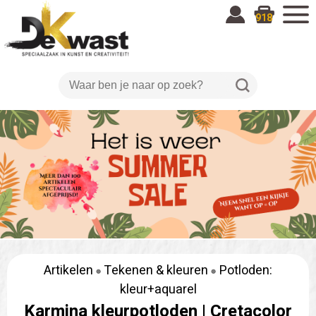
918
Artikelen
Tekenen & kleuren
Potloden:
kleur+aquarel
Karmina kleurpotloden |
Cretacolor