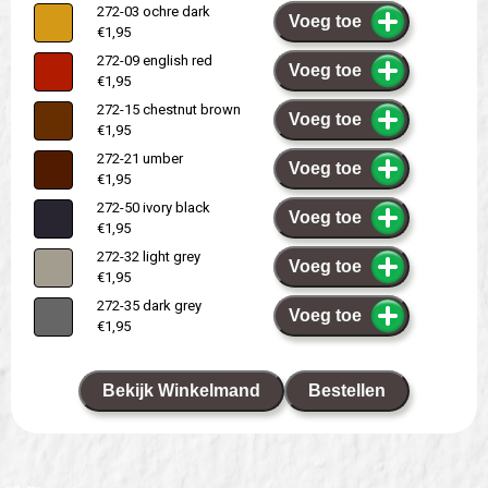
272-03 ochre dark
Voeg toe
€1,95
272-09 english red
Voeg toe
€1,95
272-15 chestnut brown
Voeg toe
€1,95
272-21 umber
Voeg toe
€1,95
272-50 ivory black
Voeg toe
€1,95
272-32 light grey
Voeg toe
€1,95
272-35 dark grey
Voeg toe
€1,95
Bekijk Winkelmand
Bestellen