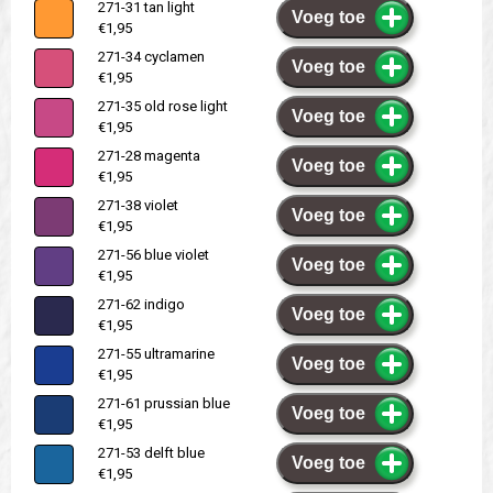
271-31 tan light
Voeg toe
€1,95
271-34 cyclamen
Voeg toe
€1,95
271-35 old rose light
Voeg toe
€1,95
271-28 magenta
Voeg toe
€1,95
271-38 violet
Voeg toe
€1,95
271-56 blue violet
Voeg toe
€1,95
271-62 indigo
Voeg toe
€1,95
271-55 ultramarine
Voeg toe
€1,95
271-61 prussian blue
Voeg toe
€1,95
271-53 delft blue
Voeg toe
€1,95