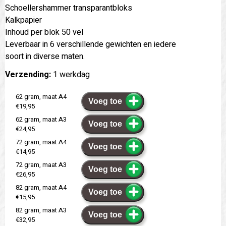
Schoellershammer transparantbloks
Kalkpapier
Inhoud per blok 50 vel
Leverbaar in 6 verschillende gewichten en iedere
soort in diverse maten.
Verzending:
1 werkdag
62 gram, maat A4
Voeg toe
€19,95
62 gram, maat A3
Voeg toe
€24,95
72 gram, maat A4
Voeg toe
€14,95
72 gram, maat A3
Voeg toe
€26,95
82 gram, maat A4
Voeg toe
€15,95
82 gram, maat A3
Voeg toe
€32,95