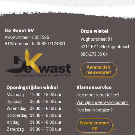
De Kwast BV
Onze winkel
KvK-nummer 16051585
Vughterstraat 81
BTW-nummer NL008207124B01
5211 EZ 's-Hertogenbosch
085-273 30 04
Aanmelden
nieuwsbrief
Openingstijden winkel
Klantenservice
Maandag
12.00 - 18.00 uur
Hoe moet ik bestellen?
Dinsdag
09.00 - 18.00 uur
Wat zijn de verzendkosten?
Woensdag
09.00 - 18.00 uur
Hoe kan ik betalen?
Donderdag
09.00 - 18.00 uur
Vrijdag
09.00 - 18.00 uur
Neem contact
op
Zaterdag
09.00 - 17.00 uur