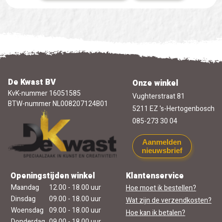
De Kwast BV
Onze winkel
KvK-nummer 16051585
Vughterstraat 81
BTW-nummer NL008207124B01
5211 EZ 's-Hertogenbosch
085-273 30 04
Aanmelden
nieuwsbrief
Openingstijden winkel
Klantenservice
Maandag
12.00 - 18.00 uur
Hoe moet ik bestellen?
Dinsdag
09.00 - 18.00 uur
Wat zijn de verzendkosten?
Woensdag
09.00 - 18.00 uur
Hoe kan ik betalen?
Donderdag
09.00 - 18.00 uur