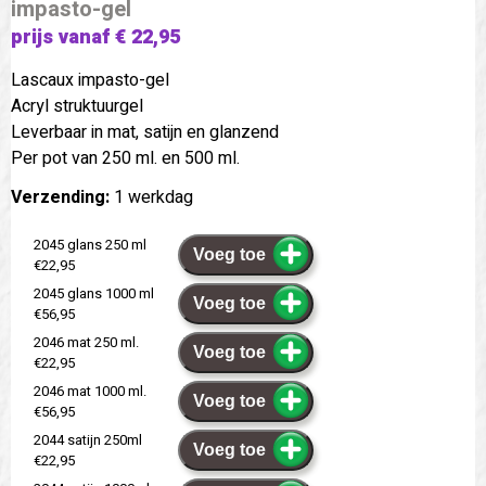
impasto-gel
prijs vanaf € 22,95
Lascaux impasto-gel
Acryl struktuurgel
Leverbaar in mat, satijn en glanzend
Per pot van 250 ml. en 500 ml.
Verzending:
1 werkdag
2045 glans 250 ml
Voeg toe
€22,95
2045 glans 1000 ml
Voeg toe
€56,95
2046 mat 250 ml.
Voeg toe
€22,95
2046 mat 1000 ml.
Voeg toe
€56,95
2044 satijn 250ml
Voeg toe
€22,95