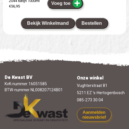
2044 satijn 1000ml
Voeg toe
€56,95
Bekijk Winkelmand
Bestellen
De Kwast BV
Onze winkel
KvK-nummer 16051585
Vughterstraat 81
BTW-nummer NL008207124B01
5211 EZ 's-Hertogenbosch
085-273 30 04
Aanmelden
nieuwsbrief