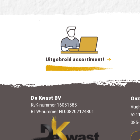
Uitgebreid assortiment!
De Kwast BV
Onz
KvK-nummer 16051585
Vugh
BTW-nummer NL008207124B01
5211
085-