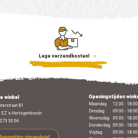
Lage verzendkosten!
Openingstijden wink
e winkel
Maandag
12.00 - 18.00
terstraat 81
Dinsdag
09.00 - 18.00
 EZ 's-Hertogenbosch
Woensdag
09.00 - 18.00
273 30 04
Donderdag
09.00 - 18.00
Vrijdag
09.00 - 18.00
Aanmelden nieuwsbrief