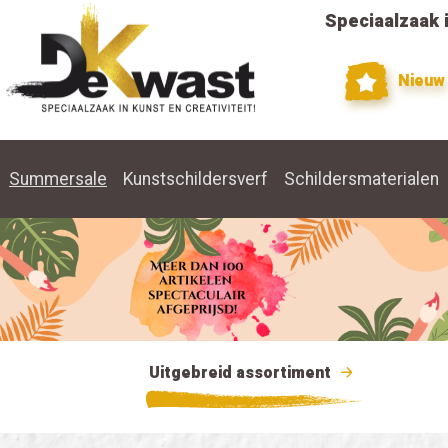
Speciaalzaak i
Nieuw
Summersale
Kunstschildersverf
Schildersmaterialen
Uitgebreid assortiment