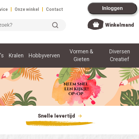
|
|
Inloggen
vice
Onze winkel
Contact
Winkelmand
Vormen &
Diversen
's
Kralen
Hobbyverven
Gieten
Creatief
Snelle levertijd