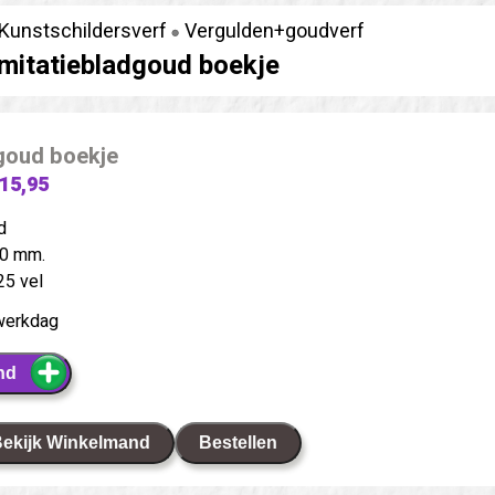
Kunstschildersverf
Vergulden+goudverf
Imitatiebladgoud boekje
dgoud boekje
 15,95
d
0 mm.
25 vel
werkdag
nd
ekijk Winkelmand
Bestellen