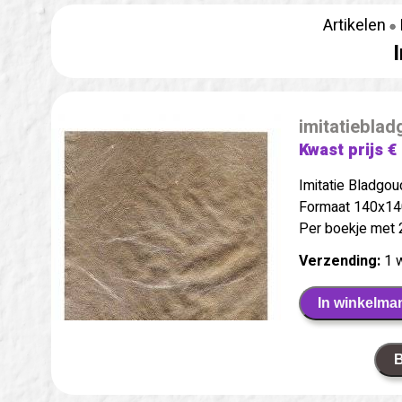
Artikelen
imitatiebla
Kwast prijs €
Imitatie Bladgou
Formaat 140x14
Per boekje met 
Verzending:
1 
In winkelma
B