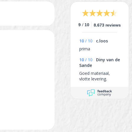
/
9
10
8.673 reviews
10
/
10
c.loos
prima
10
/
10
Diny van de
Sande
Goed materiaal,
vlotte levering.