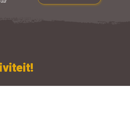
 uur
viteit!