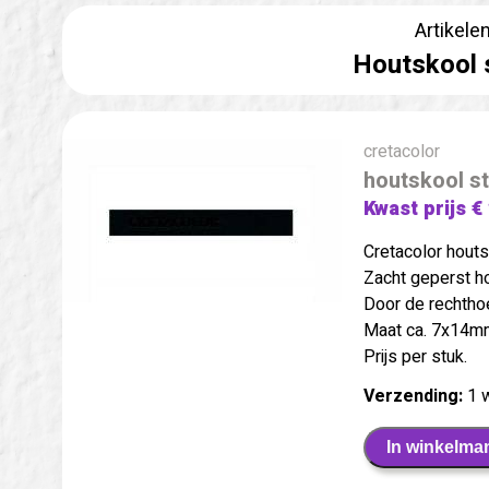
Artikele
Houtskool 
cretacolor
houtskool s
Kwast prijs €
Cretacolor houts
Zacht geperst ho
Door de rechthoe
Maat ca. 7x14mm
Prijs per stuk.
Verzending:
1 
In winkelma