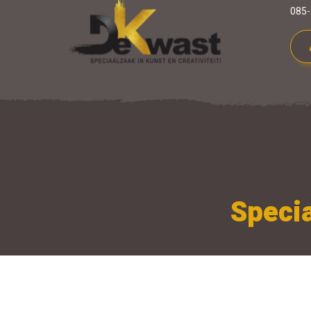
085-
Specia