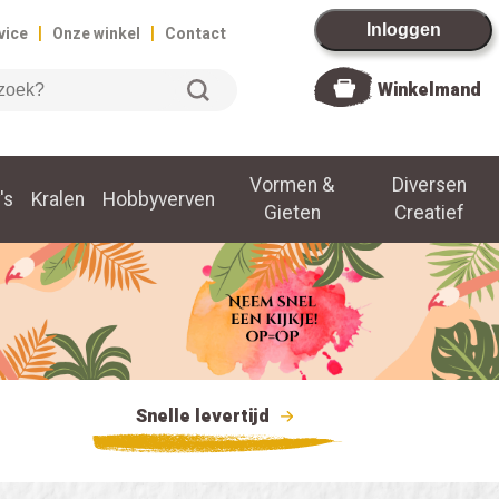
|
|
Inloggen
vice
Onze winkel
Contact
Winkelmand
Vormen &
Diversen
's
Kralen
Hobbyverven
Gieten
Creatief
Snelle levertijd