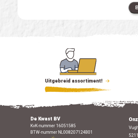
B
Uitgebreid assortiment!
De Kwast BV
Onz
KvK-nummer 16051585
Vugh
BTW-nummer NL008207124B01
5211