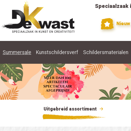
Speciaalzaak i
Nieuw
Summersale
Kunstschildersverf
Schildersmaterialen
Uitgebreid assortiment