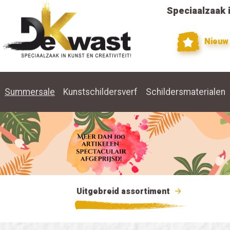
Speciaalzaak i
Nieuw
Summersale
Kunstschildersverf
Schildersmaterialen
Uitgebreid assortiment