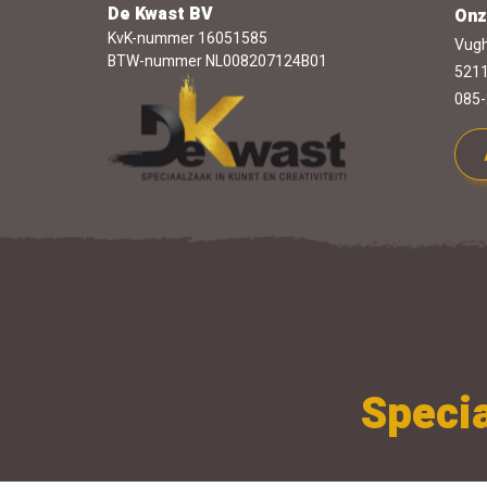
De Kwast BV
Onz
KvK-nummer 16051585
Vugh
BTW-nummer NL008207124B01
5211
085-
Specia