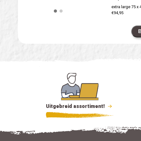
extra large 75 x
€94,95
B
Uitgebreid assortiment!