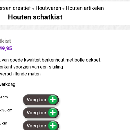
ersen creatief
Houtwaren
Houten artikelen
Houten schatkist
kist
49,95
 van goede kwaliteit berkenhout met bolle deksel.
oorkant voorzien van een sluiting
4 verschillende maten
werkdag
29 cm
Voeg toe
x 36 cm
Voeg toe
45 cm
Voeg toe