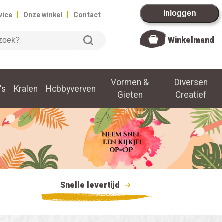
|
|
Inloggen
vice
Onze winkel
Contact
Winkelmand
Vormen &
Diversen
's
Kralen
Hobbyverven
Gieten
Creatief
Snelle levertijd