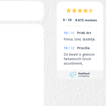
/
9
10
8.672 reviews
10
/
10
Priek Art
Prima. Snel, duidelijk.
10
/
10
Priscilla
De kwast is gewoon
fantastisch! Groot
assortiment,
producten goed
verpakt en snel
verzonden.