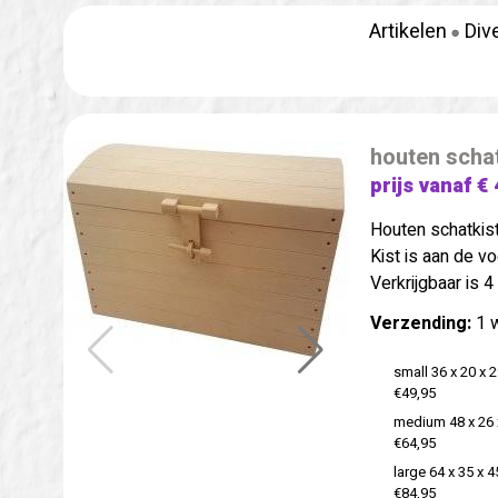
Artikelen
Div
houten schat
prijs vanaf € 
Houten schatkist
Kist is aan de v
Verkrijgbaar is 
Verzending:
1 
small 36 x 20 x 
€49,95
medium 48 x 26 
€64,95
large 64 x 35 x 
€84,95