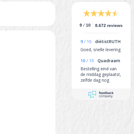
/
9
10
8.672 reviews
9
/
10
diëtistRUTH
Goed, snelle levering
10
/
10
Quadraam
Bestelling eind van
de middag geplaatst,
zelfde dag nog
verzonden en de
volgende dag al in
huis.