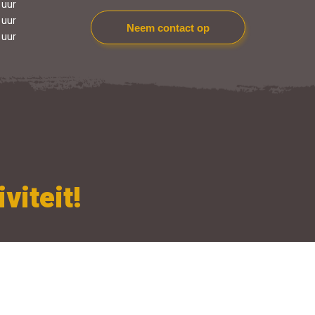
 uur
 uur
Neem contact op
 uur
viteit!