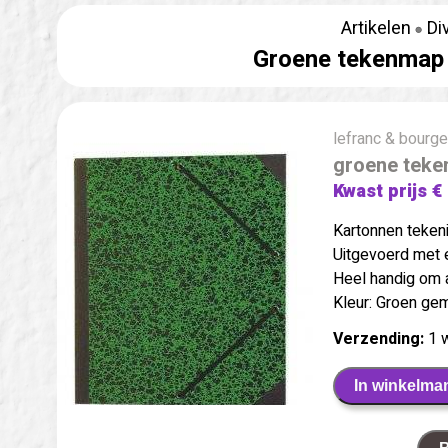
Artikelen
Di
Groene tekenmap 
lefranc & bourge
groene teke
Kwast prijs €
Kartonnen teken
Uitgevoerd met 
Heel handig om a
Kleur: Groen ge
Verzending:
1 
In winkelma