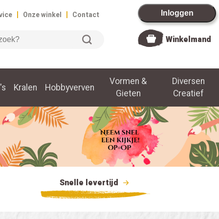
|
|
Inloggen
vice
Onze winkel
Contact
Winkelmand
Vormen &
Diversen
's
Kralen
Hobbyverven
Gieten
Creatief
Snelle levertijd