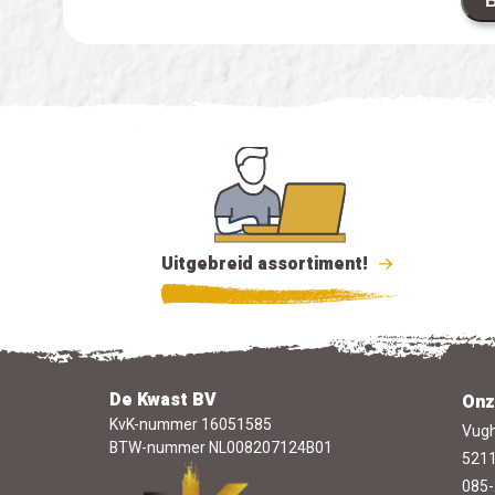
B
Uitgebreid assortiment!
De Kwast BV
Onz
KvK-nummer 16051585
Vugh
BTW-nummer NL008207124B01
5211
085-