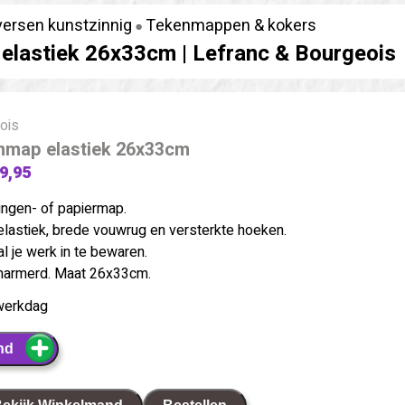
versen kunstzinnig
Tekenmappen & kokers
elastiek 26x33cm |
Lefranc & Bourgeois
ois
nmap elastiek 26x33cm
 9,95
ingen- of papiermap.
elastiek, brede vouwrug en versterkte hoeken.
l je werk in te bewaren.
marmerd. Maat 26x33cm.
werkdag
nd