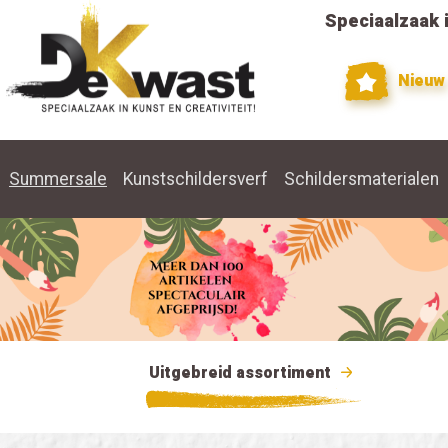
Speciaalzaak i
Nieuw
Summersale
Kunstschildersverf
Schildersmaterialen
Uitgebreid assortiment