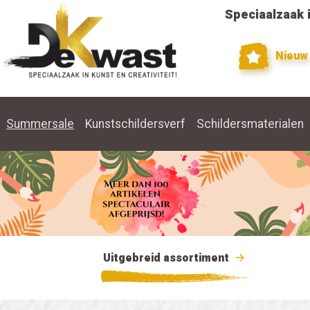
Speciaalzaak i
Nieuw
Summersale
Kunstschildersverf
Schildersmaterialen
Uitgebreid assortiment