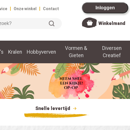
|
|
Inloggen
vice
Onze winkel
Contact
Winkelmand
Vormen &
Diversen
's
Kralen
Hobbyverven
Gieten
Creatief
Snelle levertijd