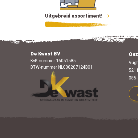
Uitgebreid assortiment!
De Kwast BV
Onz
KvK-nummer 16051585
Vugh
BTW-nummer NL008207124B01
5211
085-