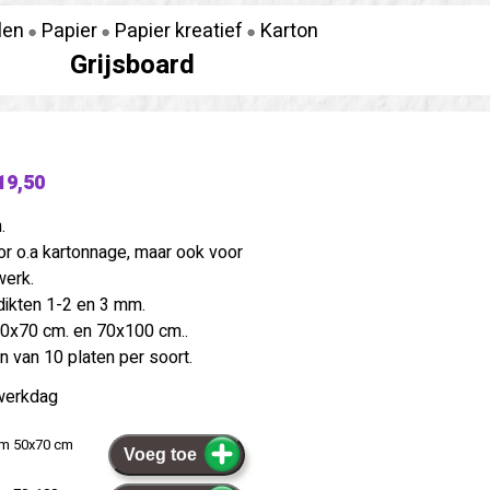
len
Papier
Papier kreatief
Karton
Grijsboard
19,50
.
or o.a kartonnage, maar ook voor
werk.
dikten 1-2 en 3 mm.
50x70 cm. en 70x100 cm..
n van 10 platen per soort.
werkdag
mm 50x70 cm
Voeg toe