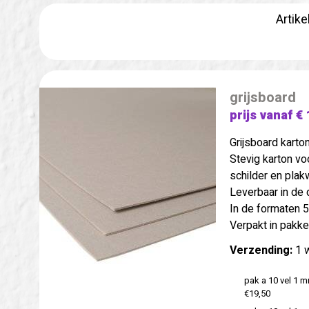
Artike
grijsboard
prijs vanaf € 
Grijsboard karton
Stevig karton vo
schilder en plak
Leverbaar in de 
In de formaten 
Verpakt in pakke
Verzending:
1 
pak a 10 vel 1 
€19,50