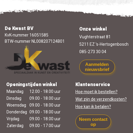
De Kwast BV
Onze winkel
KvK-nummer 16051585
Vughterstraat 81
BTW-nummer NL008207124B01
5211 EZ 's-Hertogenbosch
085-273 30 04
Aanmelden
nieuwsbrief
Openingstijden winkel
Klantenservice
Maandag
12.00 - 18.00 uur
Hoe moet ik bestellen?
Dinsdag
09.00 - 18.00 uur
Wat zijn de verzendkosten?
Woensdag
09.00 - 18.00 uur
Hoe kan ik betalen?
Donderdag
09.00 - 18.00 uur
Vrijdag
09.00 - 18.00 uur
Neem contact
op
Zaterdag
09.00 - 17.00 uur