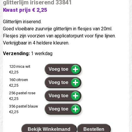
glitterlijm iriserend 33841
Kwast prijs € 2,25
Glitterlijm iriserend.
Goed vloeibare zuurvrije glitterlijm in flesjes van 20ml.
Flesjes zijn voorzien van applicatorpunt voor fijne lijnen.
Verkrijgbaar in 4 heldere kleuren.
Verzending:
1 werkdag
120 mica wit
Voeg toe
€2,25
160 citroen
Voeg toe
€2,25
256 pastel rose
Voeg toe
€2,25
356 pastel blauw
Voeg toe
€2,25
Bekijk Winkelmand
Bestellen