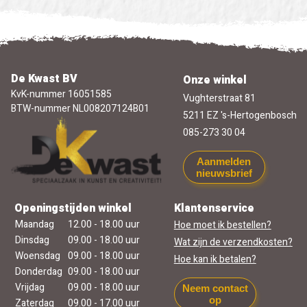
De Kwast BV
Onze winkel
KvK-nummer 16051585
Vughterstraat 81
BTW-nummer NL008207124B01
5211 EZ 's-Hertogenbosch
085-273 30 04
Aanmelden
nieuwsbrief
Openingstijden winkel
Klantenservice
Maandag
12.00 - 18.00 uur
Hoe moet ik bestellen?
Dinsdag
09.00 - 18.00 uur
Wat zijn de verzendkosten?
Woensdag
09.00 - 18.00 uur
Hoe kan ik betalen?
Donderdag
09.00 - 18.00 uur
Vrijdag
09.00 - 18.00 uur
Neem contact
op
Zaterdag
09.00 - 17.00 uur