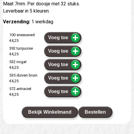
Maat 7mm. Per doosje met 32 stuks.
Leverbaar in 5 kleuren.
Verzending:
1 werkdag
100 sneeuwwit
Voeg toe
€4,25
392 turquoise
Voeg toe
€4,25
532 nogat
Voeg toe
€4,25
535 duiven bruin
Voeg toe
€4,25
572 antraciet
Voeg toe
€4,25
Bekijk Winkelmand
Bestellen