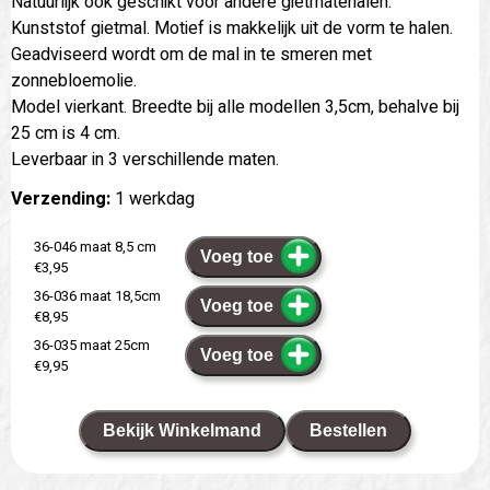
Natuurlijk ook geschikt voor andere gietmaterialen.
Kunststof gietmal. Motief is makkelijk uit de vorm te halen.
Geadviseerd wordt om de mal in te smeren met
zonnebloemolie.
Model vierkant. Breedte bij alle modellen 3,5cm, behalve bij
25 cm is 4 cm.
Leverbaar in 3 verschillende maten.
Verzending:
1 werkdag
36-046 maat 8,5 cm
Voeg toe
€3,95
36-036 maat 18,5cm
Voeg toe
€8,95
36-035 maat 25cm
Voeg toe
€9,95
Bekijk Winkelmand
Bestellen