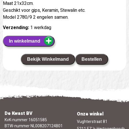
Maat 21x32cm.
Geschikt voor gips, Keramin, Stewalin etc.
Model 2780/9 2 engelen samen.
Verzending:
1 werkdag
In winkelmand
Bekijk Winkelmand
Bestellen
De Kwast BV
Onze winkel
KvK-nummer 16051585
Vughterstraat 81
BTW-nummer NL008207124B01
5211 EZ 's-Hertogenbosch