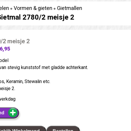
elen
Vormen & gieten
Gietmallen
ietmal 2780/2 meisje 2
/2 meisje 2
 6,95
odel
van stevig kunststof met gladde achterkant.
ps, Keramin, Stewalin etc.
isje 2.
werkdag
nd