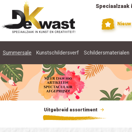
Speciaalzaak i
Nieuw
Summersale
Kunstschildersverf
Schildersmaterialen
Uitgebreid assortiment