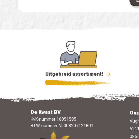
B
Uitgebreid assortiment!
De Kwast BV
Onz
KvK-nummer 16051585
Vugh
BTW-nummer NL008207124B01
5211
085-