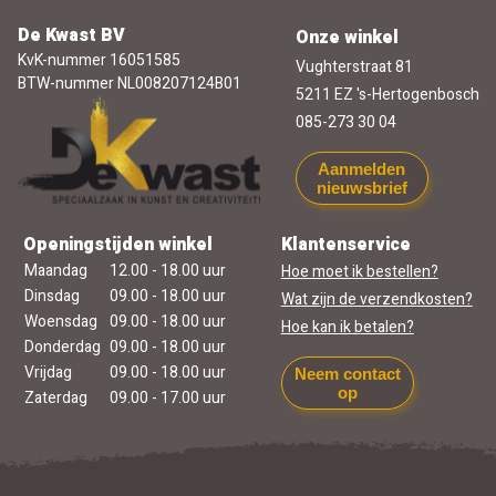
De Kwast BV
Onze winkel
KvK-nummer 16051585
Vughterstraat 81
BTW-nummer NL008207124B01
5211 EZ 's-Hertogenbosch
085-273 30 04
Aanmelden
nieuwsbrief
Openingstijden winkel
Klantenservice
Maandag
12.00 - 18.00 uur
Hoe moet ik bestellen?
Dinsdag
09.00 - 18.00 uur
Wat zijn de verzendkosten?
Woensdag
09.00 - 18.00 uur
Hoe kan ik betalen?
Donderdag
09.00 - 18.00 uur
Vrijdag
09.00 - 18.00 uur
Neem contact
op
Zaterdag
09.00 - 17.00 uur