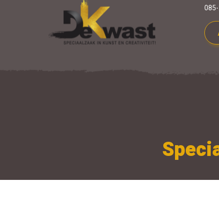
085-
Specia