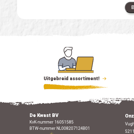
B
Uitgebreid assortiment!
De Kwast BV
Onz
KvK-nummer 16051585
Vugh
BTW-nummer NL008207124B01
5211