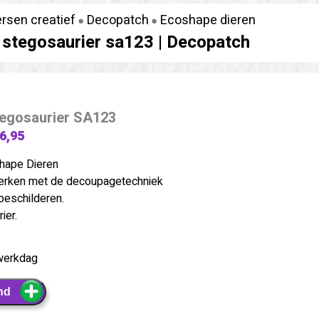
ersen creatief
Decopatch
Ecoshape dieren
stegosaurier sa123 |
Decopatch
egosaurier SA123
 6,95
hape Dieren
erken met de decoupagetechniek
beschilderen.
ier.
werkdag
nd