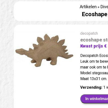
Artikelen
Div
Ecoshape 
decopatch
ecoshape st
Kwast prijs €
Decopatch Ecos
Leuk om te bew
maar ook om te 
Model stegosaur
Maat 13x31 cm.
Verzending:
1 
In winkelma