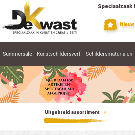
Speciaalzaak i
Nieuw
Summersale
Kunstschildersverf
Schildersmaterialen
Uitgebreid assortiment