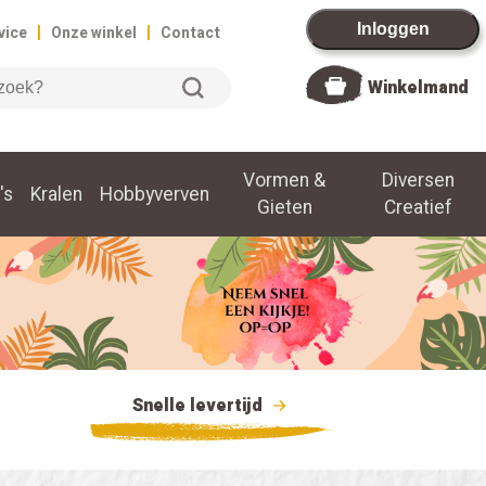
|
|
Inloggen
vice
Onze winkel
Contact
Winkelmand
Vormen &
Diversen
's
Kralen
Hobbyverven
Gieten
Creatief
Snelle levertijd