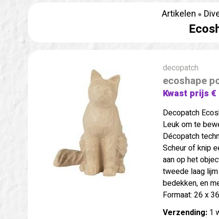
Artikelen
Div
Ecosh
decopatch
ecoshape p
Kwast prijs €
Decopatch Ecosh
Leuk om te bewe
Décopatch techn
Scheur of knip e
aan op het objec
tweede laag lijm
bedekken, en me
Formaat: 26 x 3
Verzending:
1 