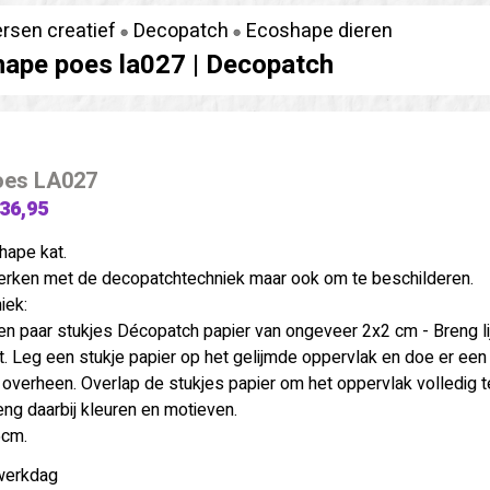
ersen creatief
Decopatch
Ecoshape dieren
ape poes la027 |
Decopatch
oes LA027
 36,95
ape kat.
rken met de decopatchtechniek maar ook om te beschilderen.
iek:
en paar stukjes Décopatch papier van ongeveer 2x2 cm - Breng l
t. Leg een stukje papier op het gelijmde oppervlak en doe er een
 overheen. Overlap de stukjes papier om het oppervlak volledig t
ng daarbij kleuren en motieven.
6cm.
werkdag