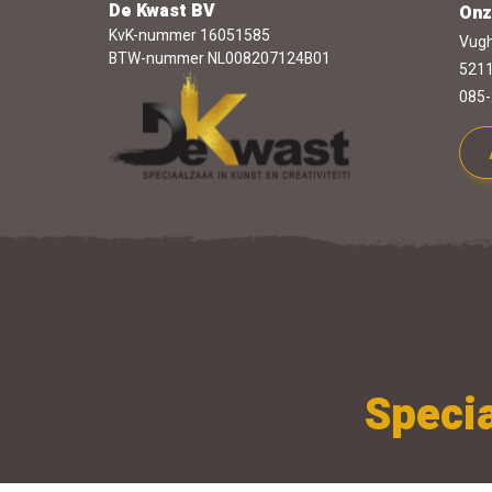
De Kwast BV
Onz
KvK-nummer 16051585
Vugh
BTW-nummer NL008207124B01
5211
085-
Specia