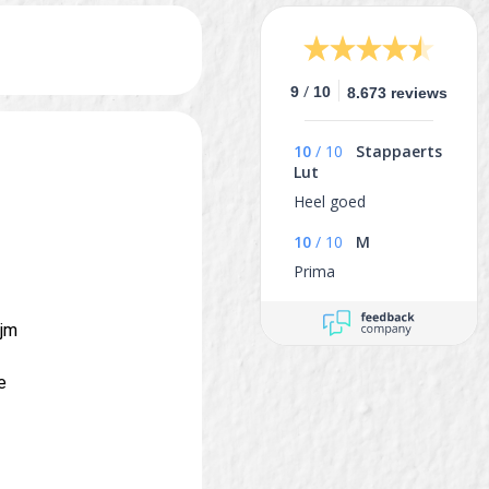
/
9
10
8.673 reviews
10
/
10
Stappaerts
Lut
Heel goed
10
/
10
M
Prima
ijm
e