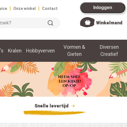
|
|
Inloggen
vice
Onze winkel
Contact
Winkelmand
Vormen &
Diversen
's
Kralen
Hobbyverven
Gieten
Creatief
Snelle levertijd