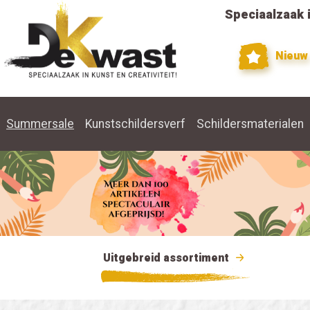
Speciaalzaak i
Nieuw
Summersale
Kunstschildersverf
Schildersmaterialen
Uitgebreid assortiment