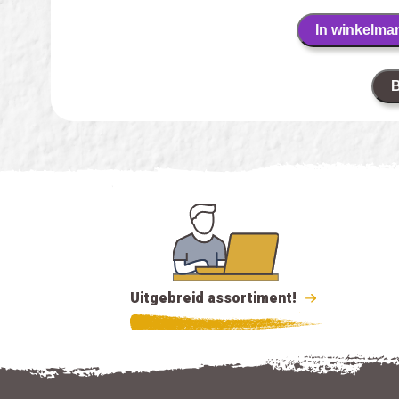
In winkelma
B
Uitgebreid assortiment!