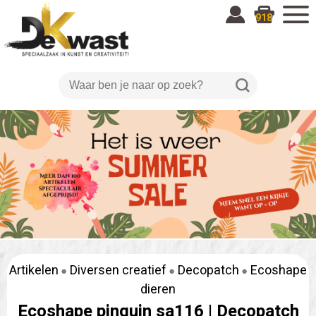
918
Artikelen
Diversen creatief
Decopatch
Ecoshape
dieren
Ecoshape pinguin sa116 |
Decopatch