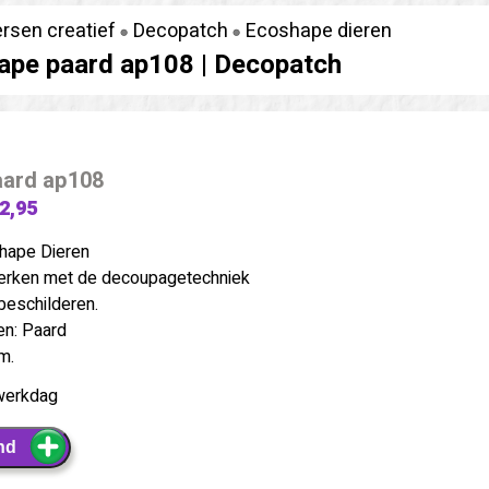
ersen creatief
Decopatch
Ecoshape dieren
ape paard ap108 |
Decopatch
aard ap108
 2,95
hape Dieren
erken met de decoupagetechniek
beschilderen.
ren: Paard
m.
werkdag
nd