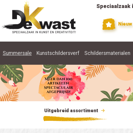
Speciaalzaak i
Nieuw
Summersale
Kunstschildersverf
Schildersmaterialen
Uitgebreid assortiment