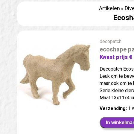
Artikelen
Div
Ecosh
decopatch
ecoshape p
Kwast prijs €
Decopatch Ecos
Leuk om te bew
maar ook om te 
Serie kleine die
Maat 13x11x4 c
Verzending:
1 
In winkelma