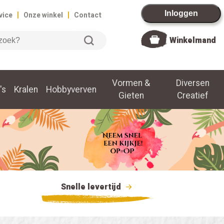
|
|
Inloggen
vice
Onze winkel
Contact
Winkelmand
Vormen &
Diversen
's
Kralen
Hobbyverven
Gieten
Creatief
Snelle levertijd