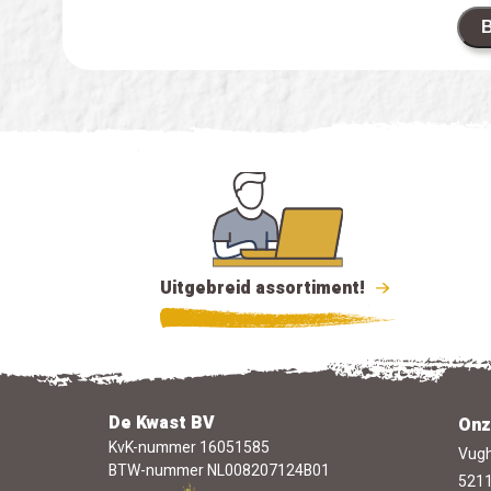
B
Uitgebreid assortiment!
De Kwast BV
Onz
KvK-nummer 16051585
Vugh
BTW-nummer NL008207124B01
5211