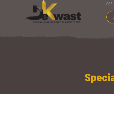
085-
Specia