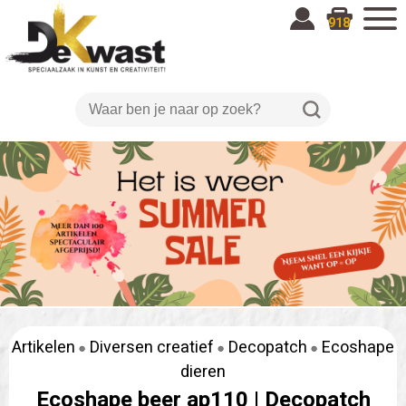
918
Artikelen
Diversen creatief
Decopatch
Ecoshape
dieren
Ecoshape beer ap110 |
Decopatch