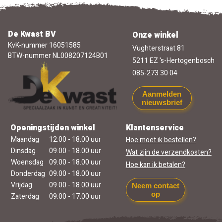
De Kwast BV
Onze winkel
KvK-nummer 16051585
Vughterstraat 81
BTW-nummer NL008207124B01
5211 EZ 's-Hertogenbosch
085-273 30 04
Aanmelden
nieuwsbrief
Openingstijden winkel
Klantenservice
Maandag
12.00 - 18.00 uur
Hoe moet ik bestellen?
Dinsdag
09.00 - 18.00 uur
Wat zijn de verzendkosten?
Woensdag
09.00 - 18.00 uur
Hoe kan ik betalen?
Donderdag
09.00 - 18.00 uur
Vrijdag
09.00 - 18.00 uur
Neem contact
op
Zaterdag
09.00 - 17.00 uur