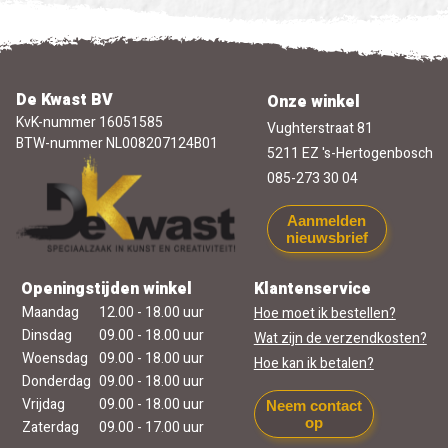
De Kwast BV
Onze winkel
KvK-nummer 16051585
Vughterstraat 81
BTW-nummer NL008207124B01
5211 EZ 's-Hertogenbosch
085-273 30 04
Aanmelden
nieuwsbrief
Openingstijden winkel
Klantenservice
Maandag
12.00 - 18.00 uur
Hoe moet ik bestellen?
Dinsdag
09.00 - 18.00 uur
Wat zijn de verzendkosten?
Woensdag
09.00 - 18.00 uur
Hoe kan ik betalen?
Donderdag
09.00 - 18.00 uur
Vrijdag
09.00 - 18.00 uur
Neem contact
op
Zaterdag
09.00 - 17.00 uur