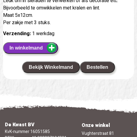
Leuk om in sieraden te verwerken of als decoratie etc.
Bijvoorbeeld te omwikkelen met kralen en lint.
Maat 5x12cm.
Per zakje met 3 stuks.
Verzending:
1 werkdag
In winkelmand
Bekijk Winkelmand
Bestellen
De Kwast BV
Onze winkel
KvK-nummer 16051585
Vughterstraat 81