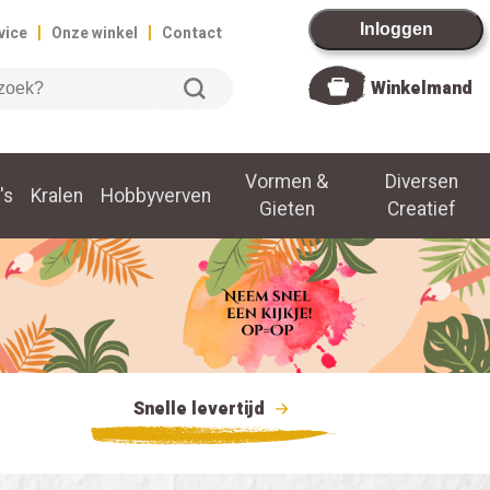
|
|
Inloggen
vice
Onze winkel
Contact
Winkelmand
Vormen &
Diversen
's
Kralen
Hobbyverven
Gieten
Creatief
Snelle levertijd