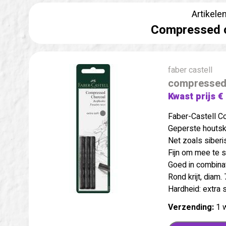
Artikele
Compressed c
faber castell
compressed 
Kwast prijs €
Faber-Castell C
Geperste houtsk
Net zoals siberis
Fijn om mee te 
Goed in combina
Rond krijt, diam.
Hardheid: extra s
Verzending:
1 