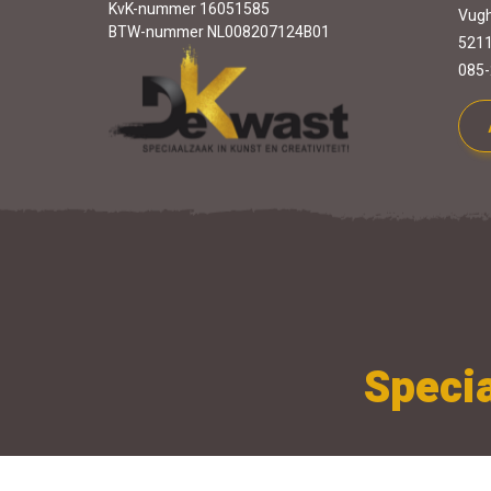
KvK-nummer 16051585
Vugh
BTW-nummer NL008207124B01
5211
085-
Specia