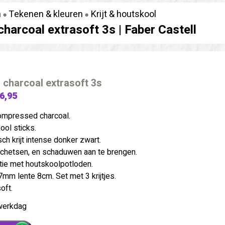
n
Tekenen & kleuren
Krijt & houtskool
harcoal extrasoft 3s |
Faber Castell
charcoal extrasoft 3s
 6,95
ompressed charcoal.
ool sticks.
ch krijt intense donker zwart.
schetsen, en schaduwen aan te brengen.
tie met houtskoolpotloden.
 7mm lente 8cm. Set met 3 krijtjes.
oft.
werkdag