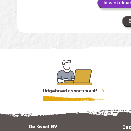
In winkelma
B
Uitgebreid assortiment!
De Kwast BV
Onz