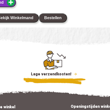
nd
ekijk Winkelmand
Bestellen
Lage verzendkosten!
Openingstijden wink
e winkel