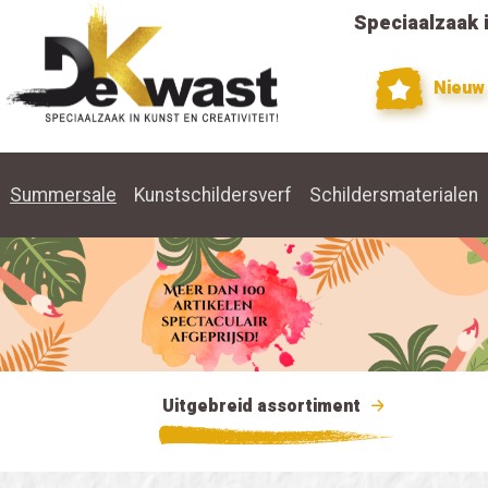
Speciaalzaak i
Nieuw
Summersale
Kunstschildersverf
Schildersmaterialen
Uitgebreid assortiment