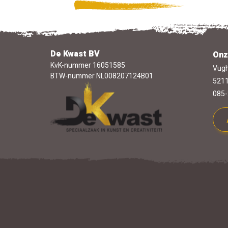
De Kwast BV
Onz
KvK-nummer 16051585
Vugh
BTW-nummer NL008207124B01
5211
085-