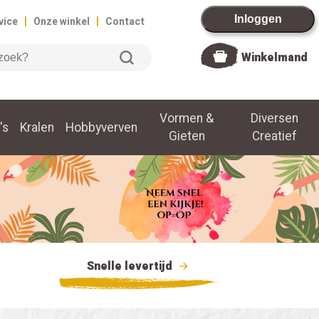
|
|
Inloggen
vice
Onze winkel
Contact
Winkelmand
Vormen &
Diversen
's
Kralen
Hobbyverven
Gieten
Creatief
Snelle levertijd