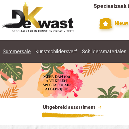
Speciaalzaak i
Nieuw
Summersale
Kunstschildersverf
Schildersmaterialen
Uitgebreid assortiment