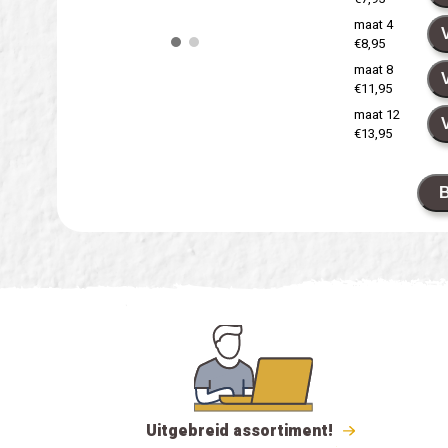
maat 4
€8,95
maat 8
€11,95
maat 12
€13,95
B
Uitgebreid assortiment!