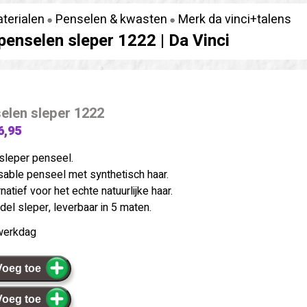
terialen
Penselen & kwasten
Merk da vinci+talens
penselen sleper 1222 |
Da Vinci
elen sleper 1222
6,95
 sleper penseel.
i sable penseel met synthetisch haar.
natief voor het echte natuurlijke haar.
l sleper, leverbaar in 5 maten.
werkdag
Voeg toe
Voeg toe