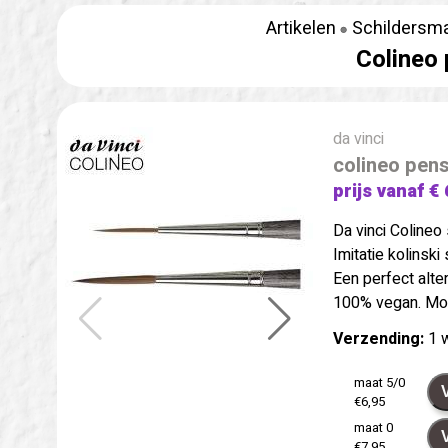
Artikelen
Schildersma
Colineo 
da vinci
colineo pens
prijs vanaf € 
Da vinci Colineo
Imitatie kolinsk
Een perfect alter
100% vegan. Mode
Verzending:
1 
maat 5/0
€6,95
maat 0
€7,95