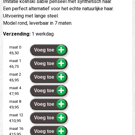
Imitatie kolinski sable penseel met synthetisch haar.
Een perfect alternatief voor het echte natuurlijke haar.
Uitvoering met lange steel.
Model rond, leverbaar in 7 maten.
Verzending:
1 werkdag
maat 0
Voeg toe
€6,50
maat 1
Voeg toe
€6,75
maat 2
Voeg toe
€6,95
maat 4
Voeg toe
€7,95
maat 8
Voeg toe
€9,95
maat 12
Voeg toe
€10,95
maat 16
Voeg toe
€15,95