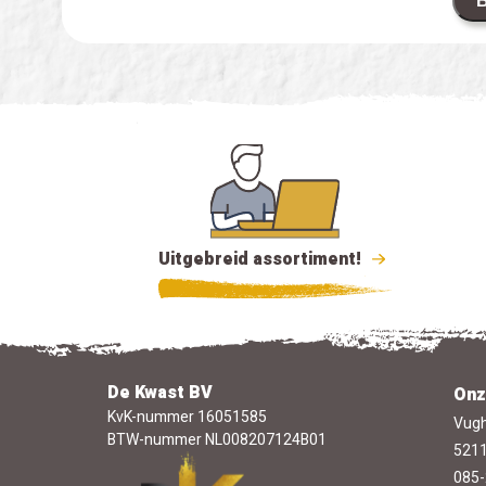
B
Uitgebreid assortiment!
De Kwast BV
Onz
KvK-nummer 16051585
Vugh
BTW-nummer NL008207124B01
5211
085-