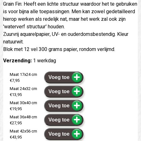
Grain Fin: Heeft een lichte structuur waardoor het te gebruiken
is voor bijna alle toepassingen. Men kan zowel gedetailleerd
hierop werken als redelijk nat, maar het werk zal ook zijn
'waterverf structuur' houden.
Zuurvrij aquarelpapier, UV- en ouderdomsbestendig. Kleur
natuurwit.
Blok met 12 vel 300 grams papier, rondom verlijmd.
Verzending:
1 werkdag
Maat 17x24 cm
Voeg toe
€7,95
Maat 24x32 cm
Voeg toe
€13,95
Maat 30x40 cm
Voeg toe
€19,95
Maat 36x48 cm
Voeg toe
€27,95
Maat 42x56 cm
Voeg toe
€43,95