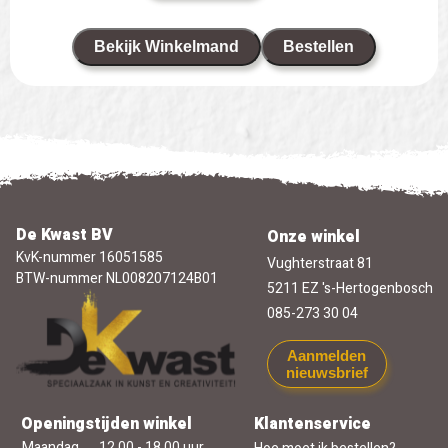
Bekijk Winkelmand
Bestellen
De Kwast BV
Onze winkel
KvK-nummer 16051585
Vughterstraat 81
BTW-nummer NL008207124B01
5211 EZ 's-Hertogenbosch
085-273 30 04
Aanmelden
nieuwsbrief
Openingstijden winkel
Klantenservice
Maandag
12.00 - 18.00 uur