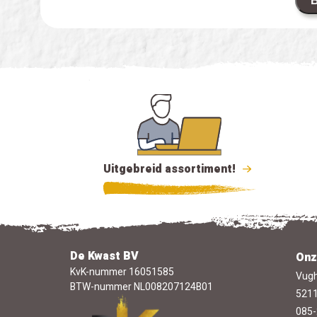
B
Uitgebreid assortiment!
De Kwast BV
Onz
KvK-nummer 16051585
Vugh
BTW-nummer NL008207124B01
5211
085-