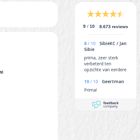
/
9
10
8.673 reviews
8
/
10
SibieKC / Jan
Sibie
prima, zeer sterk
verbeterd ten
opzichte van eerdere
wi
negatieve ervaring
10
/
10
Geertman
Prima!