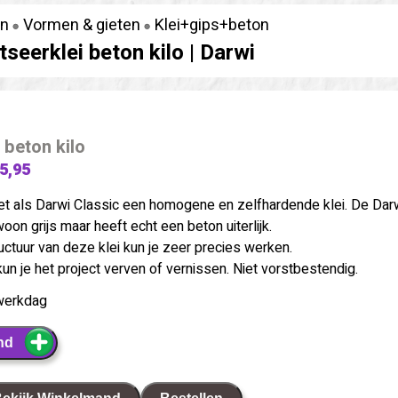
en
Vormen & gieten
Klei+gips+beton
seerklei beton kilo |
Darwi
 beton kilo
 5,95
et als Darwi Classic een homogene en zelfhardende klei. De Dar
oon grijs maar heeft echt een beton uiterlijk.
ructuur van deze klei kun je zeer precies werken.
n je het project verven of vernissen. Niet vorstbestendig.
werkdag
nd