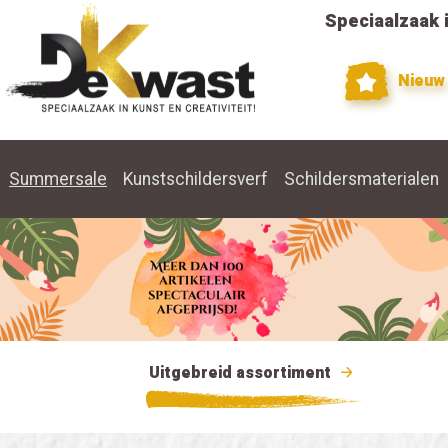
Speciaalzaak i
Nieuw
Summersale
Kunstschildersverf
Schildersmaterialen
Uitgebreid assortiment