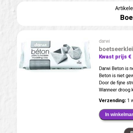
Artikel
Boet
darwi
boetseerklei
Kwast prijs €
Darwi Beton is n
Beton is niet gew
Door de fijne st
Wanneer droog ku
Verzending:
1 
In winkelma