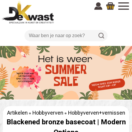
918
Artikelen
Hobbyverven
Hobbyverven+vernissen
Blackened bronze basecoat |
Modern