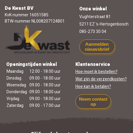
De Kwast BV
Onze winkel
KvK-nummer 16051585
Vughterstraat 81
BTW-nummer NL008207124B01
5211 EZ 's-Hertogenbosch
085-273 30 04
Aanmelden
nieuwsbrief
Openingstijden winkel
Klantenservice
Maandag
12.00 - 18.00 uur
Hoe moet ik bestellen?
Dinsdag
09.00 - 18.00 uur
Wat zijn de verzendkosten?
Woensdag
09.00 - 18.00 uur
Hoe kan ik betalen?
Donderdag
09.00 - 18.00 uur
Vrijdag
09.00 - 18.00 uur
Neem contact
op
Zaterdag
09.00 - 17.00 uur