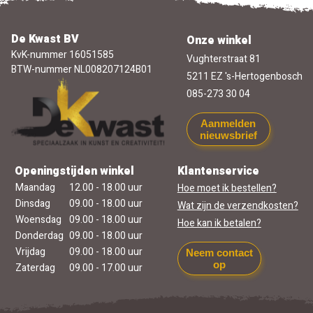
De Kwast BV
Onze winkel
KvK-nummer 16051585
Vughterstraat 81
BTW-nummer NL008207124B01
5211 EZ 's-Hertogenbosch
085-273 30 04
Aanmelden
nieuwsbrief
Openingstijden winkel
Klantenservice
Maandag
12.00 - 18.00 uur
Hoe moet ik bestellen?
Dinsdag
09.00 - 18.00 uur
Wat zijn de verzendkosten?
Woensdag
09.00 - 18.00 uur
Hoe kan ik betalen?
Donderdag
09.00 - 18.00 uur
Vrijdag
09.00 - 18.00 uur
Neem contact
op
Zaterdag
09.00 - 17.00 uur