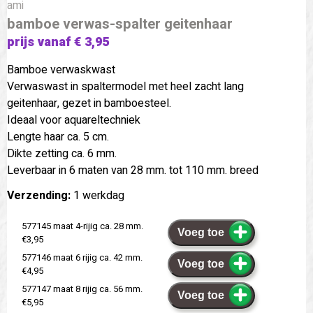
ami
bamboe verwas-spalter geitenhaar
prijs vanaf € 3,95
Bamboe verwaskwast
Verwaswast in spaltermodel met heel zacht lang
geitenhaar, gezet in bamboesteel.
Ideaal voor aquareltechniek
Lengte haar ca. 5 cm.
Dikte zetting ca. 6 mm.
Leverbaar in 6 maten van 28 mm. tot 110 mm. breed
Verzending:
1 werkdag
577145 maat 4-rijig ca. 28 mm.
Voeg toe
€3,95
577146 maat 6 rijig ca. 42 mm.
Voeg toe
€4,95
577147 maat 8 rijig ca. 56 mm.
Voeg toe
€5,95