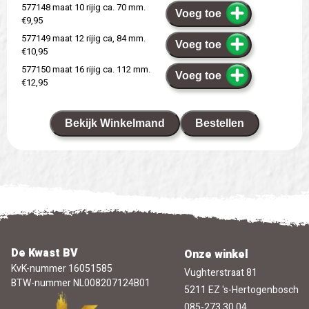
577148 maat 10 rijig ca. 70 mm.
Voeg toe
€9,95
577149 maat 12 rijig ca, 84 mm.
Voeg toe
€10,95
577150 maat 16 rijig ca. 112 mm.
Voeg toe
€12,95
Bekijk Winkelmand
Bestellen
De Kwast BV
Onze winkel
KvK-nummer 16051585
Vughterstraat 81
BTW-nummer NL008207124B01
5211 EZ 's-Hertogenbosch
085-273 30 04