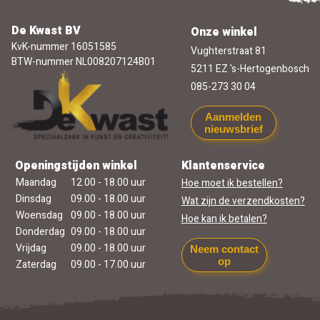
De Kwast BV
Onze winkel
KvK-nummer 16051585
Vughterstraat 81
BTW-nummer NL008207124B01
5211 EZ 's-Hertogenbosch
085-273 30 04
Aanmelden
nieuwsbrief
Openingstijden winkel
Klantenservice
Maandag
12.00 - 18.00 uur
Hoe moet ik bestellen?
Dinsdag
09.00 - 18.00 uur
Wat zijn de verzendkosten?
Woensdag
09.00 - 18.00 uur
Hoe kan ik betalen?
Donderdag
09.00 - 18.00 uur
Vrijdag
09.00 - 18.00 uur
Neem contact
op
Zaterdag
09.00 - 17.00 uur